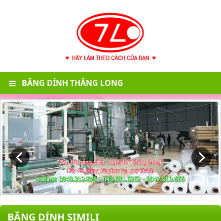
BĂNG DÍNH THĂNG LONG
BĂNG DÍNH SIMILI